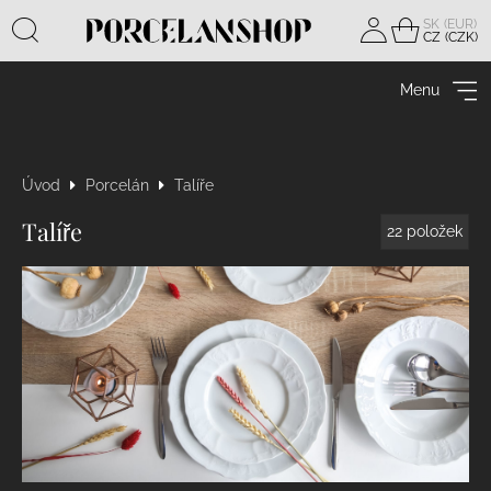
SK
CZ
Přihlásit
se
Menu
Úvod
Porcelán
Talíře
Talíře
22
položek