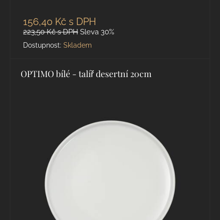
156,40 Kč
s DPH
223,50 Kč
s DPH
Sleva 30%
Dostupnost:
Skladem
OPTIMO bílé - talíř desertní 20cm