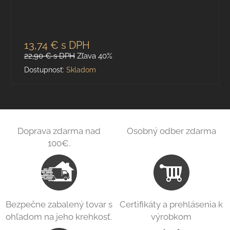
13,74 €
s DPH
22,90 €
s DPH
Zľava 40%
Dostupnosť:
Skladom
Doprava zdarma nad
Osobný odber zdarma
100€.
Bezpečne zabalený tovar s
Certifikáty a prehlásenia k
ohľadom na jeho krehkosť.
výrobkom