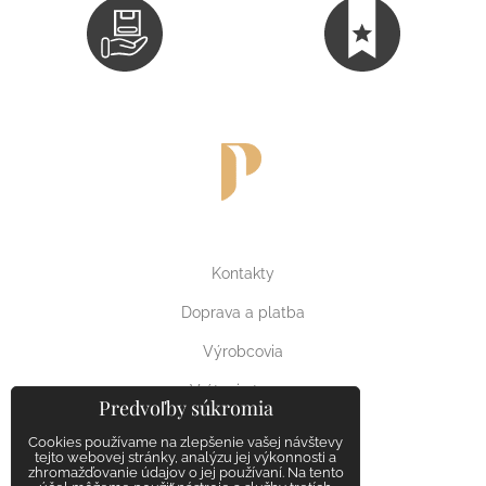
Kontakty
Doprava a platba
Výrobcovia
Vrátenie tovaru
Predvoľby súkromia
Reklamačný poriadok
Cookies používame na zlepšenie vašej návštevy
tejto webovej stránky, analýzu jej výkonnosti a
zhromažďovanie údajov o jej používaní. Na tento