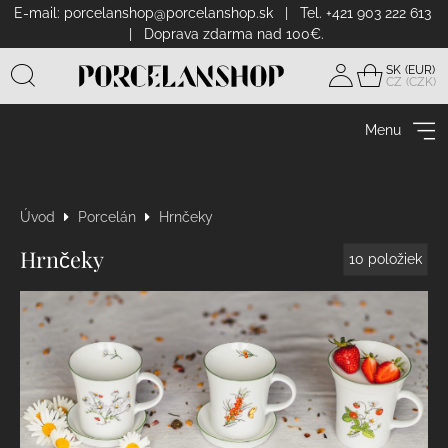
E-mail:
porcelanshop@porcelanshop.sk
| Tel. +421 903 222 613
| Doprava zdarma nad 100€.
SK
CZ
Prihlásiť
sa
Menu
Úvod
Porcelán
Hrnčeky
Hrnčeky
10
položiek