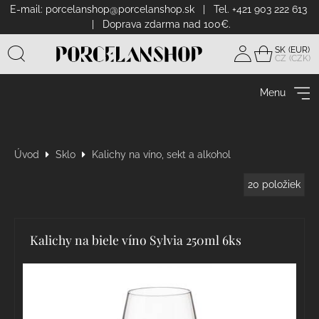
E-mail:
porcelanshop@porcelanshop.sk
| Tel. +421 903 222 613
| Doprava zdarma nad 100€.
SK
CZ
Prihlásiť
sa
Menu
Úvod
Sklo
Kalichy na víno, sekt a alkohol
20
položiek
Kalichy na biele víno Sylvia 250ml 6ks