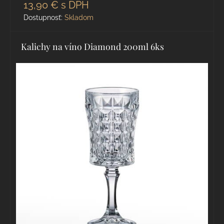
13,90 €
s DPH
Dostupnosť:
Skladom
Kalichy na víno Diamond 200ml 6ks