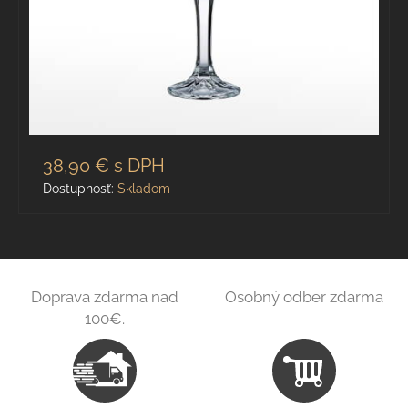
38,90 €
s DPH
Dostupnosť:
Skladom
Doprava zdarma nad
Osobný odber zdarma
100€.