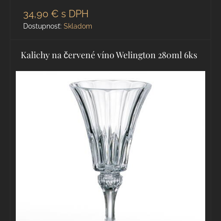
34,90 €
s DPH
Dostupnosť:
Skladom
Kalichy na červené víno Welington 280ml 6ks