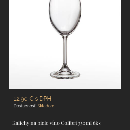
12,90 €
s DPH
Dostupnosť:
Skladom
Kalichy na biele víno Colibri 350ml 6ks