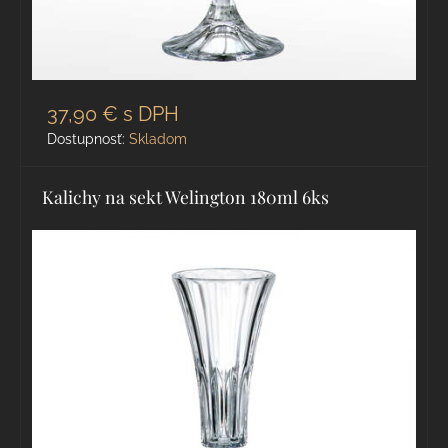
37,90 €
s DPH
Dostupnosť:
Skladom
Kalichy na sekt Welington 180ml 6ks