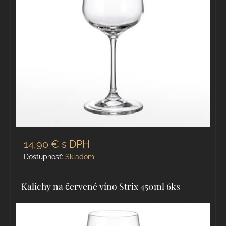
14,90 €
s DPH
Dostupnosť:
Skladom
Kalichy na červené víno Strix 450ml 6ks