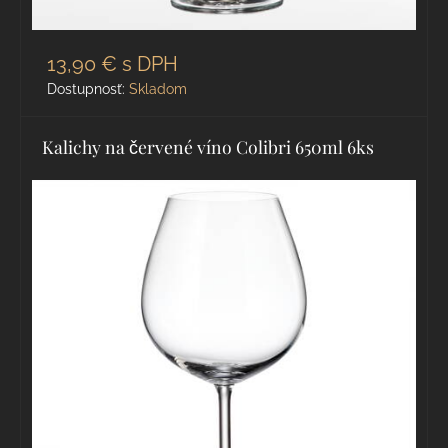
13,90 €
s DPH
Dostupnosť:
Skladom
Kalichy na červené víno Colibri 650ml 6ks