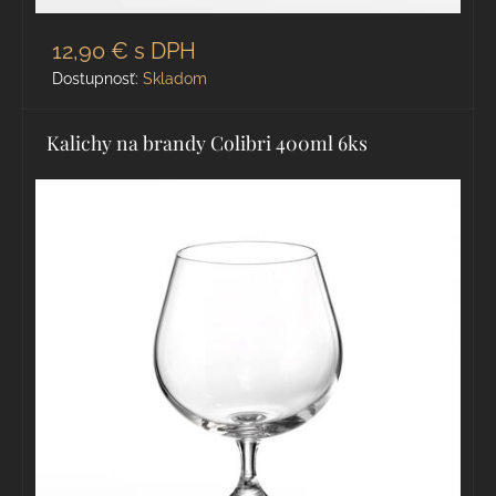
12,90 €
s DPH
Dostupnosť:
Skladom
Kalichy na brandy Colibri 400ml 6ks