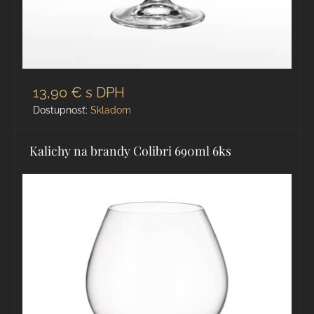
13,90 €
s DPH
Dostupnosť:
Skladom
Kalichy na brandy Colibri 690ml 6ks