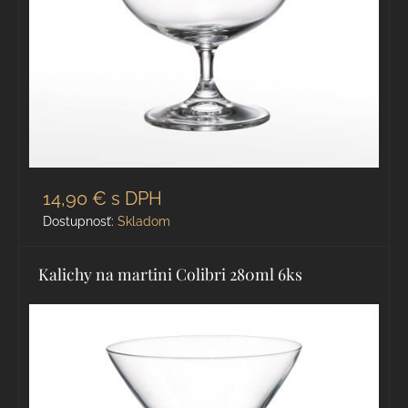
14,90 €
s DPH
Dostupnosť:
Skladom
Kalichy na martini Colibri 280ml 6ks