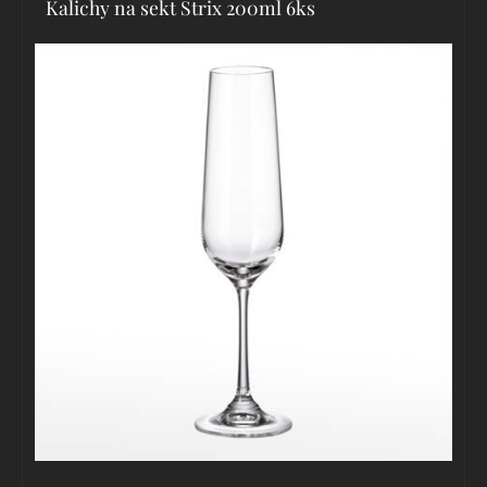
Kalichy na sekt Strix 200ml 6ks