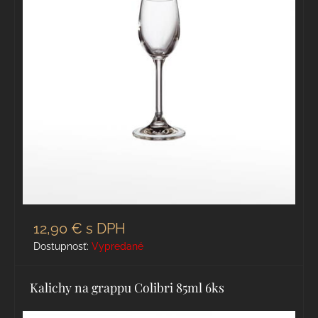
12,90 €
s DPH
Dostupnosť:
Vypredané
Kalichy na grappu Colibri 85ml 6ks