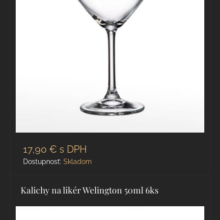
17,90 €
s DPH
Dostupnosť:
Skladom
Kalichy na likér Welington 50ml 6ks