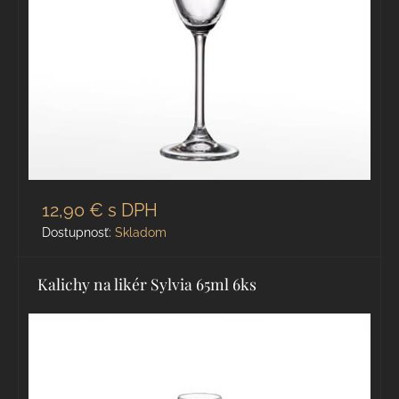
12,90 €
s DPH
Dostupnosť:
Skladom
Kalichy na likér Sylvia 65ml 6ks