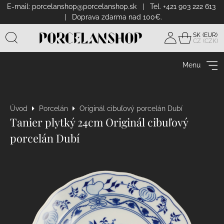
E-mail:
porcelanshop@porcelanshop.sk
| Tel. +421 903 222 613
| Doprava zdarma nad 100€.
SK
CZ
Prihlásiť
sa
Menu
Úvod
Porcelán
Originál cibuľový porcelán Dubí
Tanier plytký 24cm Originál cibuľový
porcelán Dubí