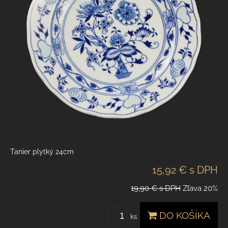
Tanier plytký 24cm
15,92 €
s DPH
19,90 €
s DPH
Zľava
20%
DO KOŠÍKA
ks