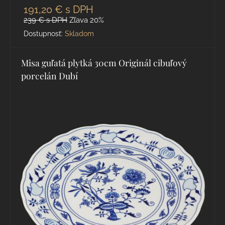
191,20 €
s DPH
239 €
s DPH
Zľava 20%
Dostupnosť:
Skladom
Misa guľatá plytká 30cm Originál cibuľový
porcelán Dubí