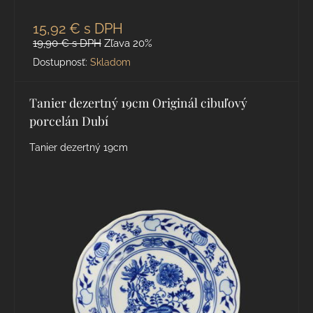
15,92 €
s DPH
19,90 €
s DPH
Zľava 20%
Dostupnosť:
Skladom
Tanier dezertný 19cm Originál cibuľový
porcelán Dubí
Tanier dezertný 19cm