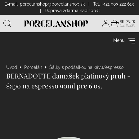
E-mail:
porcelanshop@porcelanshop.sk
| Tel. +421 903 222 613
| Doprava zdarma nad 100€.
SK
CZ
Prihlásiť
sa
Menu
Úvod
Porcelán
Šálky s podšálkou na kávu/espresso
BERNADOTTE damašek platinový pruh -
šapo na espresso 90ml pre 6 os.