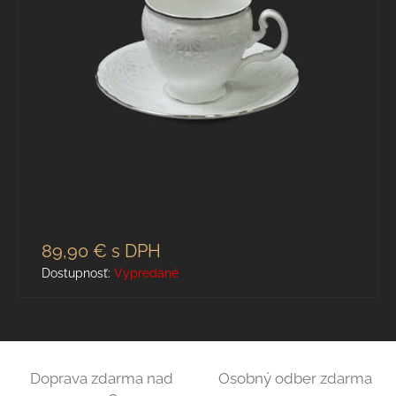
89,90 €
s DPH
Dostupnosť:
Vypredané
Doprava zdarma nad
Osobný odber zdarma