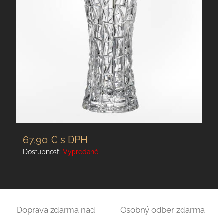
67,90 €
s DPH
Dostupnosť:
Vypredané
Doprava zdarma nad
Osobný odber zdarma