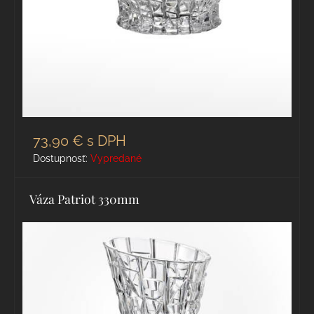
73,90 €
s DPH
Dostupnosť:
Vypredané
Váza Patriot 330mm