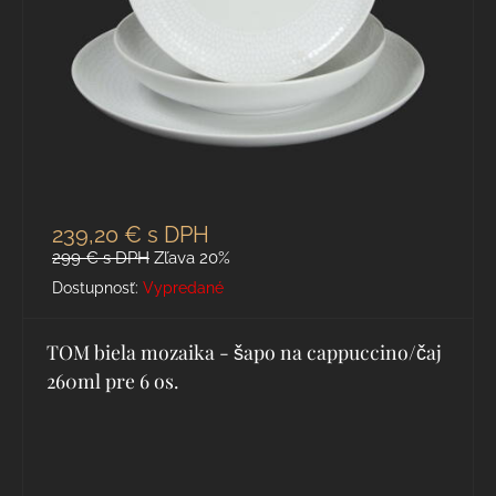
239,20 €
s DPH
299 €
s DPH
Zľava 20%
Dostupnosť:
Vypredané
TOM biela mozaika - šapo na cappuccino/čaj
260ml pre 6 os.