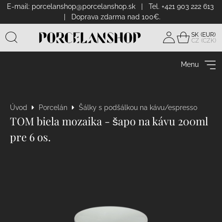
E-mail:
porcelanshop@porcelanshop.sk
| Tel. +421 903 222 613
| Doprava zdarma nad 100€.
SK
CZ
Prihlásiť
sa
Menu
Úvod
Porcelán
Šálky s podšálkou na kávu/espresso
TOM biela mozaika - šapo na kávu 200ml
pre 6 os.