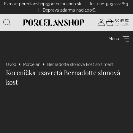
E-mail:
porcelanshop@porcelanshop.sk
| Tel. +421 903 222 613
| Doprava zdarma nad 100€.
SK
CZ
Prihlásiť
sa
Menu
Úvod
Porcelán
Bernadotte slonová kosť sortiment
Korenička uzavretá Bernadotte slonová
kosť