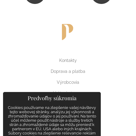
Kontakty
Doprava a platba
Výrobcovia
Vrátenie tovaru
Predvoľby súkromia
Reklamačný poriadok
Cookies používame na zlepšenie vašej návštevy
tejto webovej stránky, analýzu jej výkonnosti a
zhromažďovanie údajov o jej používaní. Na tento
účel môžeme použiť nástroje a služby tretích
strán a zhromaždené údaje sa môžu preniesť k
partnerom v EÚ, USA alebo iných krajinách.
Súbory cookies na zlepšenie relevancie reklám