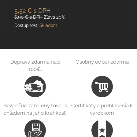
5,52 €
s DPH
6,90 €
s DPH
Zľava 20%
Dostupnosť:
Skladom
Doprava zdarma nad
Osobný odber zdarma
100€.
Bezpečne zabalený tovar s
Certifikáty a prehlásenia k
ohľadom na jeho krehkosť.
výrobkom