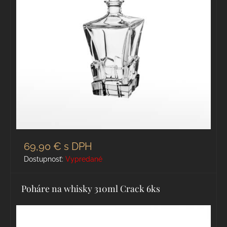
69,90 €
s DPH
Dostupnosť:
Vypredané
Poháre na whisky 310ml Crack 6ks