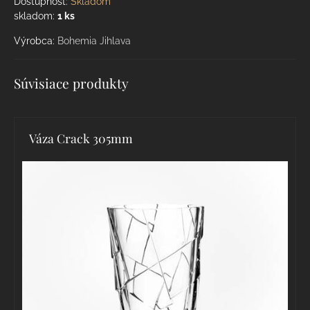
Dostupnosť:
Skladom
skladom:
1
ks
Výrobca:
Bohemia Jihlava
Súvisiace produkty
Váza Crack 305mm