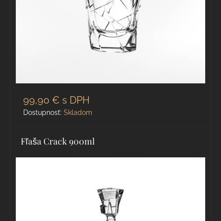
99,90 €
s DPH
Dostupnosť:
Skladom
Fľaša Crack 900ml