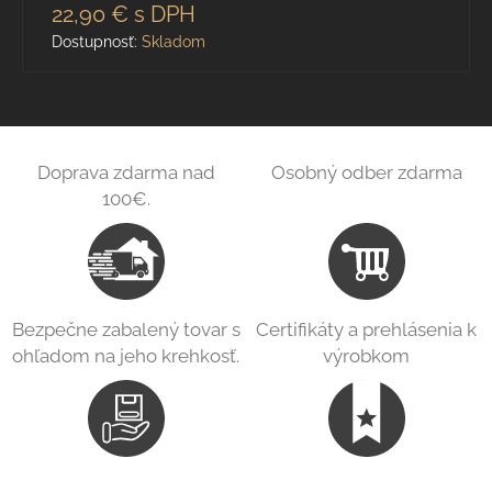
22,90 €
s DPH
Dostupnosť:
Skladom
Doprava zdarma nad
Osobný odber zdarma
100€.
Bezpečne zabalený tovar s
Certifikáty a prehlásenia k
ohľadom na jeho krehkosť.
výrobkom