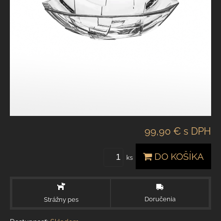
99,90 €
s DPH
DO KOŠÍKA
ks
Doručenia
Strážny pes