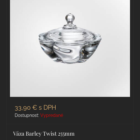
33,90 €
s DPH
Dostupnosť:
Vypredané
Váza Barley Twist 255mm