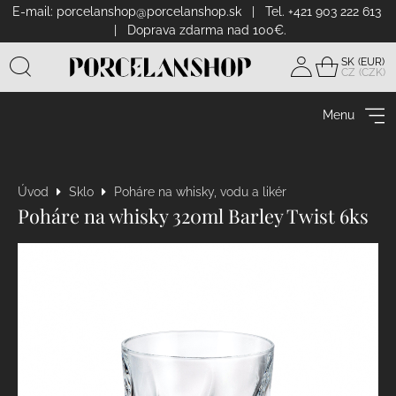
E-mail:
porcelanshop@porcelanshop.sk
| Tel. +421 903 222 613
| Doprava zdarma nad 100€.
SK
CZ
Prihlásiť
sa
Menu
Úvod
Sklo
Poháre na whisky, vodu a likér
Poháre na whisky 320ml Barley Twist 6ks