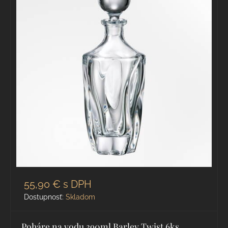
55,90 €
s DPH
Dostupnosť:
Skladom
Poháre na vodu 390ml Barley Twist 6ks