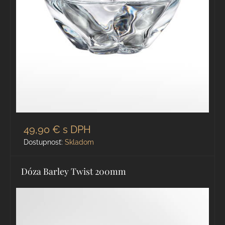
49,90 €
s DPH
Dostupnosť:
Skladom
Dóza Barley Twist 200mm