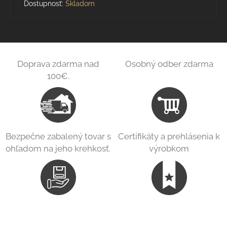
Dostupnosť:
Skladom
Doprava zdarma nad
Osobný odber zdarma
100€.
Bezpečne zabalený tovar s
Certifikáty a prehlásenia k
ohľadom na jeho krehkosť.
výrobkom