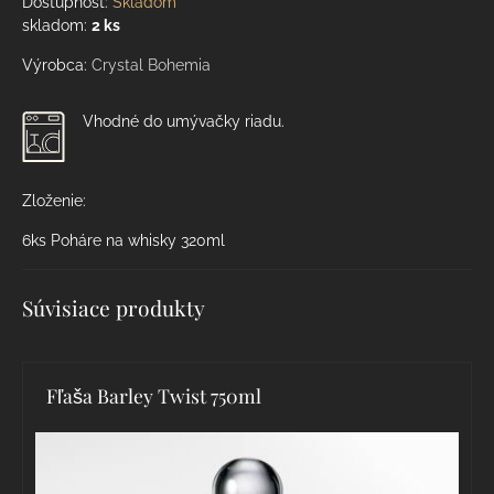
Dostupnosť:
Skladom
skladom:
2
ks
Výrobca:
Crystal Bohemia
Vhodné do umývačky riadu.
Zloženie:
6ks Poháre na whisky 320ml
Súvisiace produkty
Fľaša Barley Twist 750ml