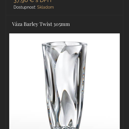
37,90 €
s DPH
Dostupnosť:
Skladom
Váza Barley Twist 305mm