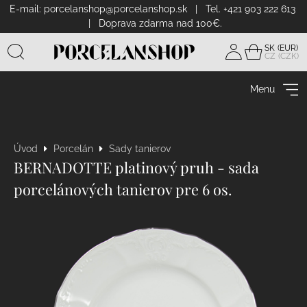
E-mail:
porcelanshop@porcelanshop.sk
| Tel. +421 903 222 613
| Doprava zdarma nad 100€.
SK
CZ
Prihlásiť
sa
Menu
Úvod
Porcelán
Sady tanierov
BERNADOTTE platinový pruh - sada
porcelánových tanierov pre 6 os.