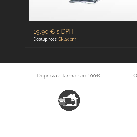
19,90 €
s DPH
Dostupnosť:
Skladom
Doprava zdarma nad 100€.
O