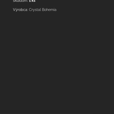
skladom:
1
ks
Výrobca:
Crystal Bohemia