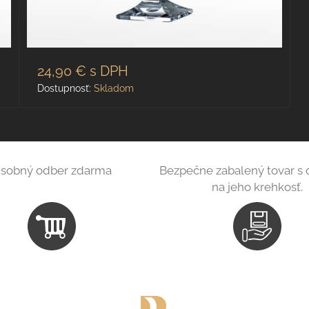
24,90 €
s DPH
Dostupnosť:
Skladom
sobný odber zdarma
Bezpečne zabalený tovar s
na jeho krehkosť.