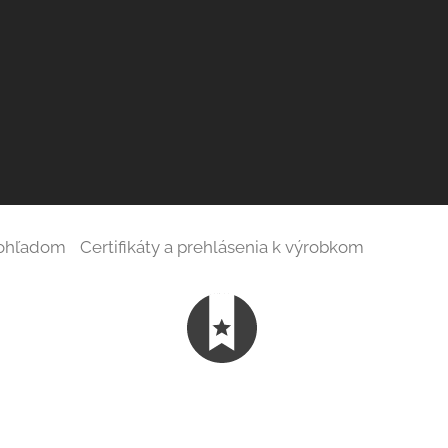
 ohľadom
Certifikáty a prehlásenia k výrobkom