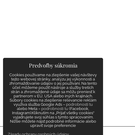
Predvoľby súkromia
Cookies používame na zlepšenie vašej návštevy
tejto webovej stránky, analýzu jej výkonnosti a
zhromažďovanie údajov o jej používaní. Na tento
účel môžeme použiť nástroje a služby tretích
strán a zhromaždené údaje sa môžu preniesť k
partnerom v EÚ, USA alebo iných krajinách.
Súbory cookies na zlepšenie relevancie reklám
využíva služba Google Ads –
podrobnosti tu
alebo Meta –
podrobnosti tu
(Facebook,
Instagram).Kliknutím na „Prijať všetky cookies“
vyjadrujete svoj súhlas s týmto spracovaním.
Nižšie môžete nájsť podrobné informácie alebo
upraviť svoje preferencie
Zásady ochrany osobných údajov