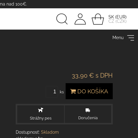
rma nad 100€.
SK
CZ
Prihlásiť
Menu
sa
33,90 €
s DPH
DO KOŠÍKA
ks
Doručenia
Strážny pes
Dostupnosť:
Skladom