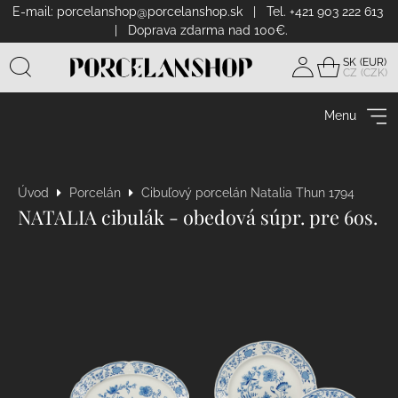
E-mail:
porcelanshop@porcelanshop.sk
| Tel. +421 903 222 613
| Doprava zdarma nad 100€.
SK
CZ
Prihlásiť
sa
Menu
Úvod
Porcelán
Cibuľový porcelán Natalia Thun 1794
NATALIA cibulák - obedová súpr. pre 6os.