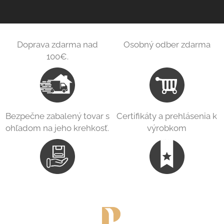
Doprava zdarma nad
Osobný odber zdarma
100€.
Bezpečne zabalený tovar s
Certifikáty a prehlásenia k
ohľadom na jeho krehkosť.
výrobkom