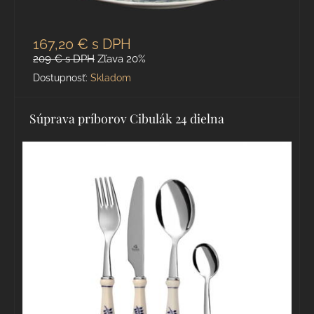
167,20 €
s DPH
209 €
s DPH
Zľava 20%
Dostupnosť:
Skladom
Súprava príborov Cibulák 24 dielna