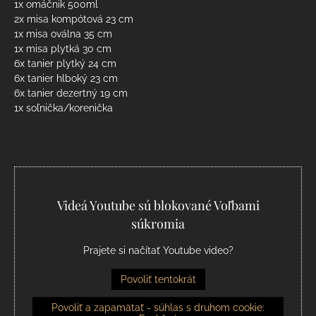
1x omáčnik 500ml
2x misa kompótová 23 cm
1x misa oválna 35 cm
1x misa plytká 30 cm
6x tanier plytký 24 cm
6x tanier hlboký 23 cm
6x tanier dezertný 19 cm
1x soľnička/korenička
Videá Youtube sú blokované Voľbami
súkromia
Prajete si načítať Youtube video?
Povoliť tentokrát
Povoliť a zapamätať - súhlas s druhom cookie: