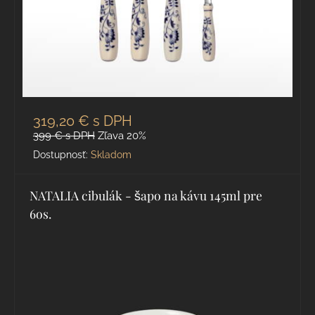
319,20 €
s DPH
399 €
s DPH
Zľava 20%
Dostupnosť:
Skladom
NATALIA cibulák - šapo na kávu 145ml pre
6os.