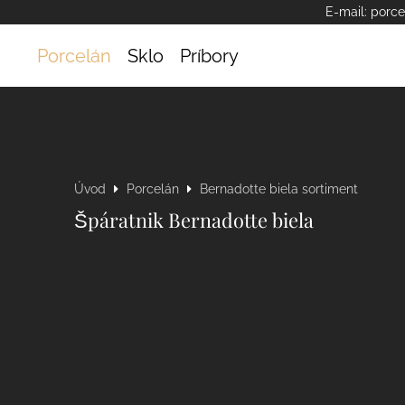
E-mail:
porce
Porcelán
Sklo
Príbory
Úvod
Porcelán
Bernadotte biela sortiment
Špáratnik Bernadotte biela