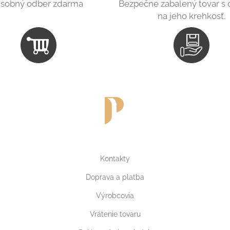
sobný odber zdarma
Bezpečne zabalený tovar s
na jeho krehkosť.
Kontakty
Doprava a platba
Výrobcovia
Vrátenie tovaru