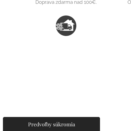
Doprava zdarma nad 100€.
O
Predvoľby súkromia