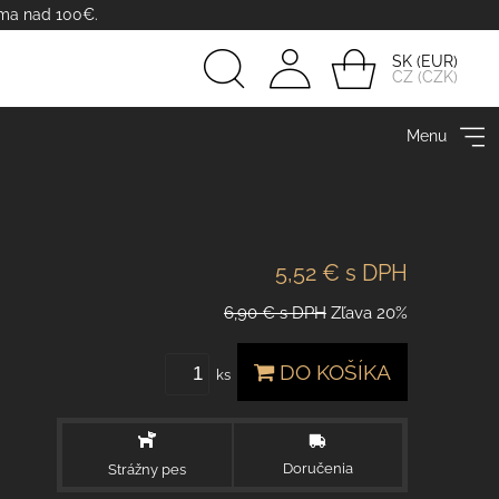
rma nad 100€.
SK
CZ
Prihlásiť
Menu
sa
5,52 €
s DPH
6,90 €
s DPH
Zľava
20%
DO KOŠÍKA
ks
Doručenia
Strážny pes