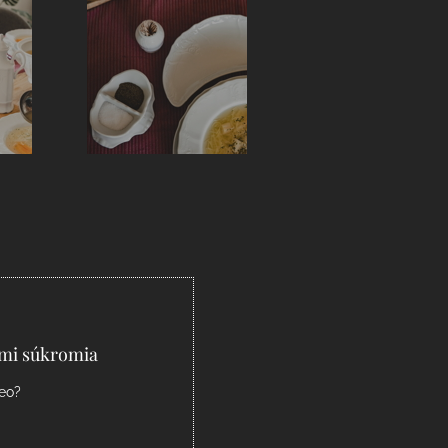
ami súkromia
deo?