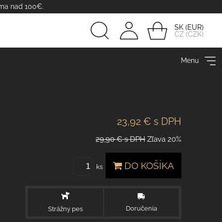
rma nad 100€.
SK
CZ
Prihlásiť
Menu
sa
23,92 €
s DPH
29,90 €
s DPH
Zľava
20%
DO KOŠÍKA
ks
Doručenia
Strážny pes