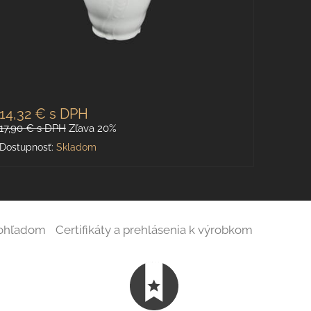
14,32 €
s DPH
17,90 €
s DPH
Zľava 20%
Dostupnosť:
Skladom
 ohľadom
Certifikáty a prehlásenia k výrobkom