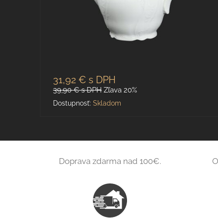
31,92 €
s DPH
39,90 €
s DPH
Zľava 20%
Dostupnosť:
Skladom
Doprava zdarma nad 100€.
O