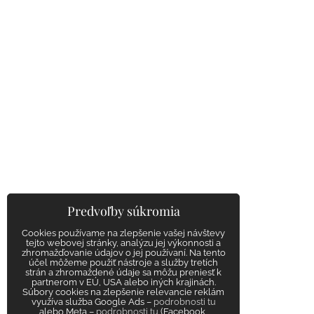
Predvoľby súkromia
Cookies používame na zlepšenie vašej návštevy
tejto webovej stránky, analýzu jej výkonnosti a
zhromažďovanie údajov o jej používaní. Na tento
účel môžeme použiť nástroje a služby tretích
strán a zhromaždené údaje sa môžu preniesť k
partnerom v EÚ, USA alebo iných krajinách.
Súbory cookies na zlepšenie relevancie reklám
využíva služba Google Ads –
podrobnosti tu
alebo Meta –
podrobnosti tu
(Facebook,