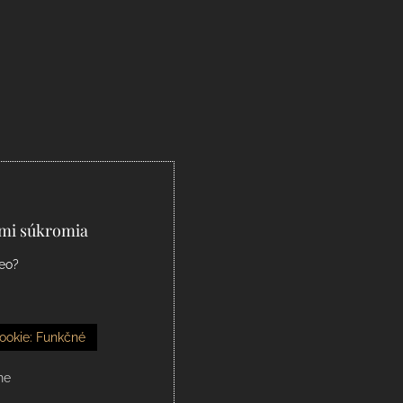
ami súkromia
deo?
ookie: Funkčné
ne