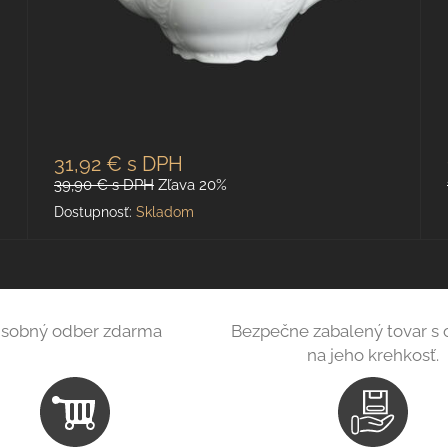
31,92 €
s DPH
39,90 €
s DPH
Zľava 20%
Dostupnosť:
Skladom
sobný odber zdarma
Bezpečne zabalený tovar s
na jeho krehkosť.