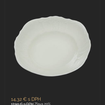
14,32 €
s DPH
17,90 €
s DPH
Zľava 20%