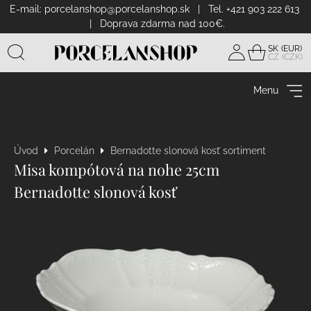
E-mail:
porcelanshop@porcelanshop.sk
| Tel. +421 903 222 613
| Doprava zdarma nad 100€.
SK
CZ
Prihlásiť
sa
Menu
Úvod
Porcelán
Bernadotte slonová kosť sortiment
Misa kompótová na nohe 25cm
Bernadotte slonová kosť