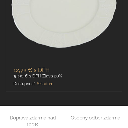
12,72 €
s DPH
15,90 €
s DPH
Zľava 20%
Dostupnosť:
Skladom
Doprava zdarma nad
Osobný odber zdarma
100€.