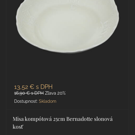
13,52 €
s DPH
16,90 €
s DPH
Zľava 20%
Dostupnosť:
Skladom
Misa kompótová 25cm Bernadotte slonová
kosť