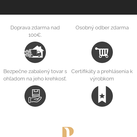
Doprava zdarma nad
Osobný odber zdarma
100€.
Bezpečne zabalený tovar s
Certifikáty a prehlásenia k
ohľadom na jeho krehkosť.
výrobkom