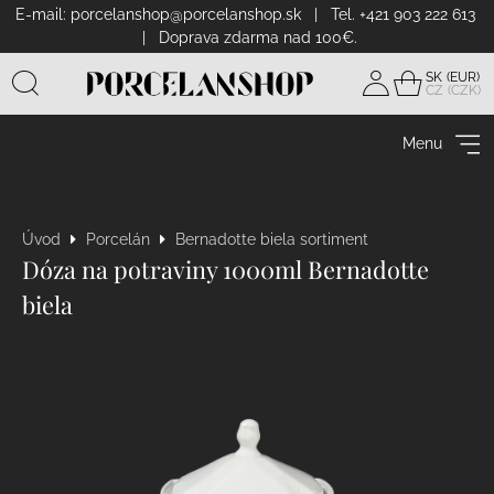
E-mail:
porcelanshop@porcelanshop.sk
| Tel. +421 903 222 613
| Doprava zdarma nad 100€.
SK
CZ
Prihlásiť
sa
Menu
Úvod
Porcelán
Bernadotte biela sortiment
Dóza na potraviny 1000ml Bernadotte
biela