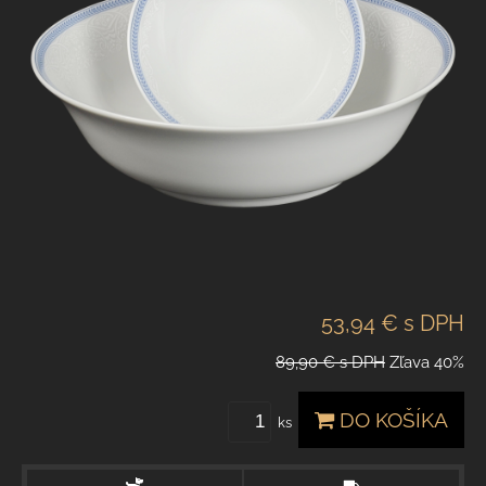
53,94 €
s DPH
89,90 €
s DPH
Zľava
40%
DO KOŠÍKA
ks