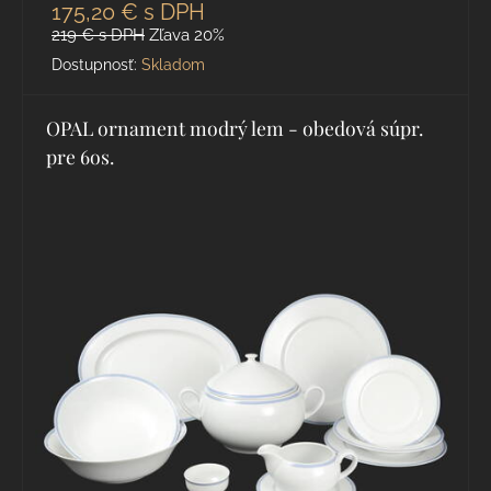
175,20 €
s DPH
219 €
s DPH
Zľava 20%
Dostupnosť:
Skladom
OPAL ornament modrý lem - obedová súpr.
pre 6os.