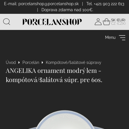
E-mail:
porcelanshop@porcelanshop.sk
| Tel. +421 903 222 613
| Doprava zdarma nad 100€.
SK
CZ
Prihlásiť
sa
Menu
Úvod
Porcelán
Kompótové/šalátové súpravy
ANGELIKA ornament modrý lem -
kompótová/šalátová súpr. pre 6os.