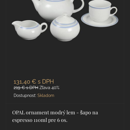
131,40 €
s DPH
219 €
s DPH
Zľava 40%
Dostupnosť:
Skladom
OPAL ornament modrý lem - šapo na
espresso 110ml pre 6 os.