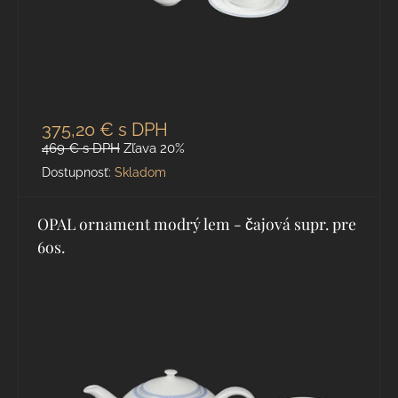
375,20 €
s DPH
469 €
s DPH
Zľava 20%
Dostupnosť:
Skladom
OPAL ornament modrý lem - čajová supr. pre
6os.