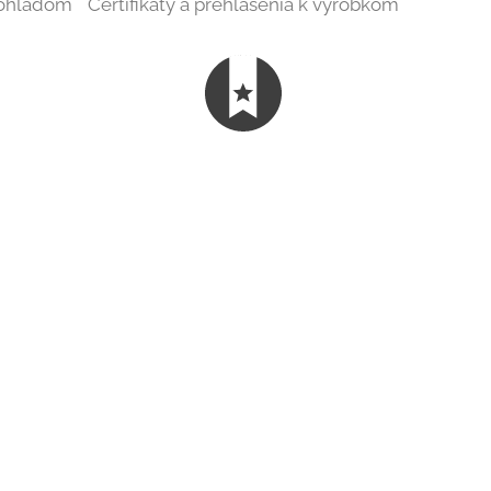
 ohľadom
Certifikáty a prehlásenia k výrobkom