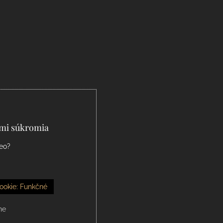
ami súkromia
deo?
ookie: Funkčné
ne