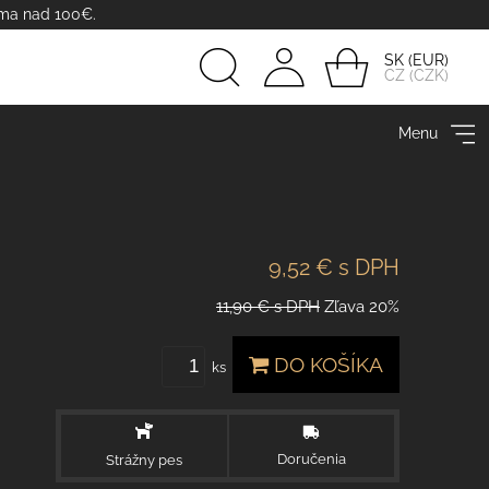
rma nad 100€.
SK
CZ
Prihlásiť
Menu
sa
9,52 €
s DPH
11,90 €
s DPH
Zľava
20%
DO KOŠÍKA
ks
Doručenia
Strážny pes