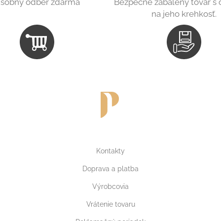
sobný odber zdarma
Bezpečne zabalený tovar s
na jeho krehkosť.
Kontakty
Doprava a platba
Výrobcovia
Vrátenie tovaru