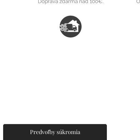
Doprava zdarma nad 100€.
O
Predvoľby súkromia