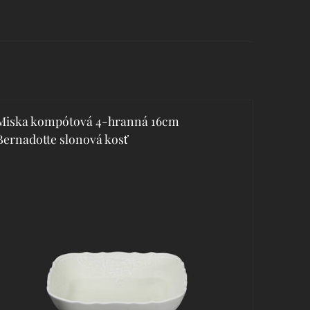
Miska kompótová 4-hranná 16cm
Bernadotte slonová kosť