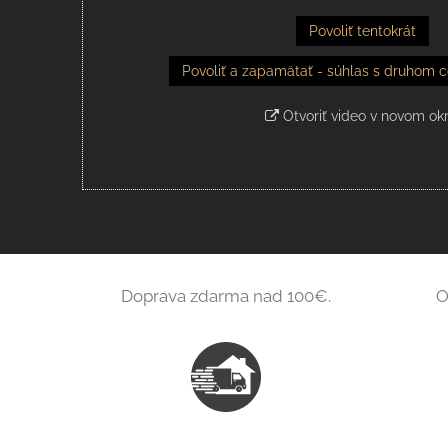
Povoliť tentokrát
Povoliť a zapamätať - súhlas s druhom c
Otvoriť video v novom ok
Doprava zdarma nad 100€.
O