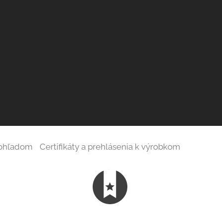
 ohľadom
Certifikáty a prehlásenia k výrobkom