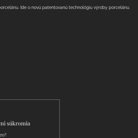
porcelánu. Ide o novú patentovanú technológiu výroby porcelánu.
ami súkromia
deo?