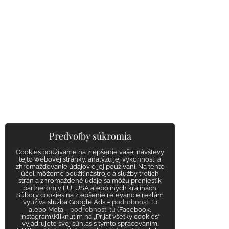
Predvoľby súkromia
Cookies používame na zlepšenie vašej návštevy
tejto webovej stránky, analýzu jej výkonnosti a
zhromažďovanie údajov o jej používaní. Na tento
účel môžeme použiť nástroje a služby tretích
strán a zhromaždené údaje sa môžu preniesť k
partnerom v EÚ, USA alebo iných krajinách.
Súbory cookies na zlepšenie relevancie reklám
využíva služba Google Ads –
podrobnosti tu
alebo Meta –
podrobnosti tu
(Facebook,
Instagram).Kliknutím na „Prijať všetky cookies“
vyjadrujete svoj súhlas s týmto spracovaním.