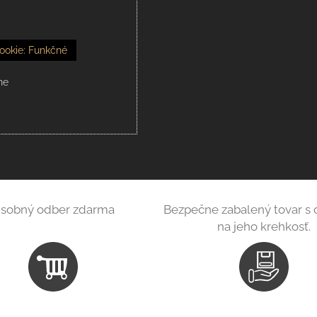
ookie: Funkčné
ne
sobný odber zdarma
Bezpečne zabalený tovar s
na jeho krehkosť.