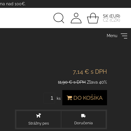
rma nad 100€.
SK
CZ
Prihlásiť
Menu
sa
7,14 €
s DPH
11,90 €
s DPH
Zľava
40%
DO KOŠÍKA
ks
Doručenia
Strážny pes