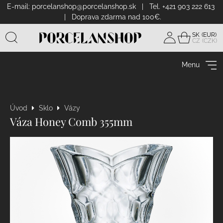
E-mail:
porcelanshop@porcelanshop.sk
| Tel. +421 903 222 613
| Doprava zdarma nad 100€.
SK
CZ
Prihlásiť
sa
Menu
Úvod
Sklo
Vázy
Váza Honey Comb 355mm