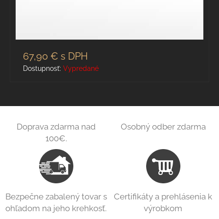
67,90 €
s DPH
Dostupnosť:
Vypredané
Doprava zdarma nad
Osobný odber zdarma
100€.
Bezpečne zabalený tovar s
Certifikáty a prehlásenia k
ohľadom na jeho krehkosť.
výrobkom