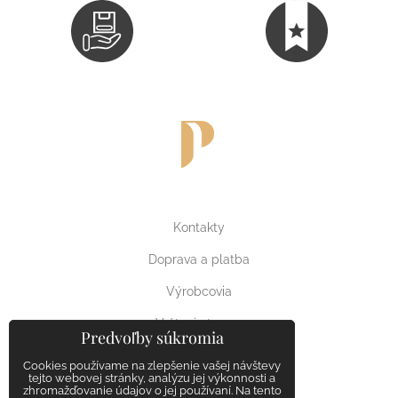
Kontakty
Doprava a platba
Výrobcovia
Vrátenie tovaru
Predvoľby súkromia
Reklamačný poriadok
Cookies používame na zlepšenie vašej návštevy
tejto webovej stránky, analýzu jej výkonnosti a
zhromažďovanie údajov o jej používaní. Na tento