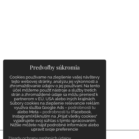
Predvoľby súkromia
Cookies používame na zlepšenie vašej návštevy
tejto webovej stránky, analýzu jej výkonnosti a
zhromažďovanie údajov o jej používaní. Na tento
účel môžeme použiť nástroje a služby tretích
strán a zhromaždené údaje sa môžu preniesť k
partnerom v EÚ, USA alebo iných krajinách.
Súbory cookies na zlepšenie relevancie reklám
využíva služba Google Ads –
podrobnosti tu
alebo Meta –
podrobnosti tu
(Facebook,
Instagram).Kliknutím na „Prijať všetky cookies“
vyjadrujete svoj súhlas s týmto spracovaním.
Nižšie môžete nájsť podrobné informácie alebo
upraviť svoje preferencie
Zásady ochrany osobných údajov