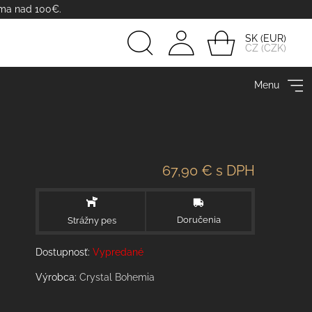
rma nad 100€.
SK
CZ
Prihlásiť
Menu
sa
67,90 €
s DPH
Doručenia
Strážny pes
Dostupnosť:
Vypredané
Výrobca:
Crystal Bohemia