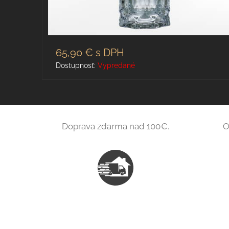
65,90 €
s DPH
Dostupnosť:
Vypredané
Doprava zdarma nad 100€.
O