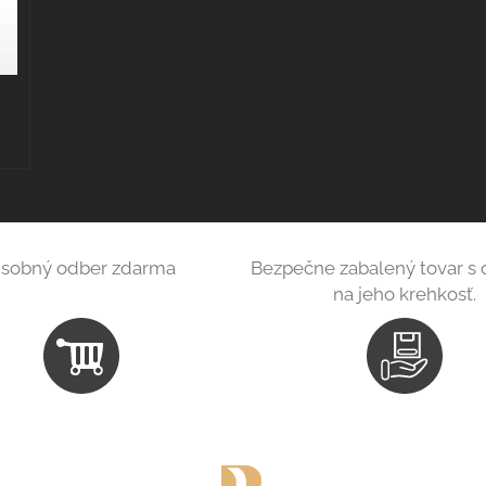
sobný odber zdarma
Bezpečne zabalený tovar s
na jeho krehkosť.