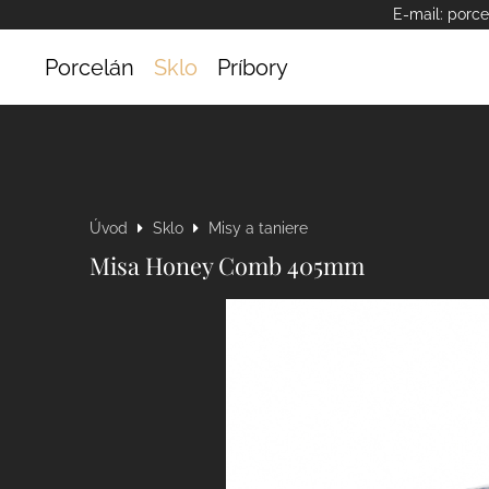
E-mail:
porce
Porcelán
Sklo
Príbory
Úvod
Sklo
Misy a taniere
Misa Honey Comb 405mm