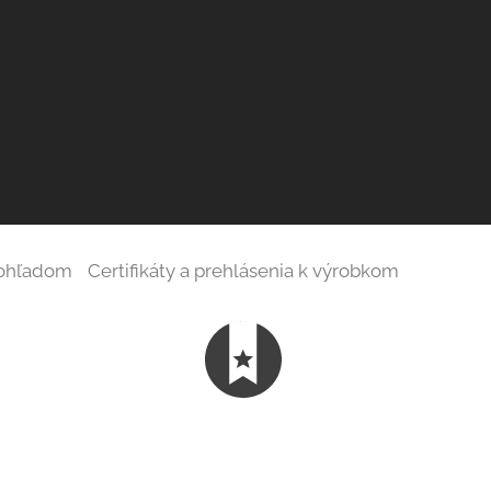
 ohľadom
Certifikáty a prehlásenia k výrobkom