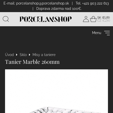
E-mail:
porcelanshop@porcelanshop.sk
| Tel. +421 903 222 613
| Doprava zdarma nad 100€.
SK
CZ
Prihlásiť
sa
Menu
Úvod
Sklo
Misy a taniere
Tanier Marble 260mm