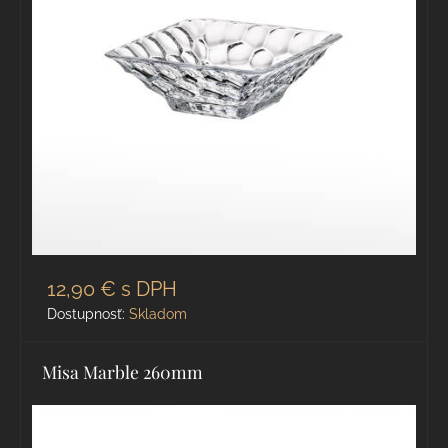
12,90 €
s DPH
Dostupnosť:
Skladom
Misa Marble 260mm