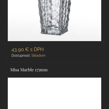
43,90 €
s DPH
Dostupnosť:
Skladom
Misa Marble 175mm