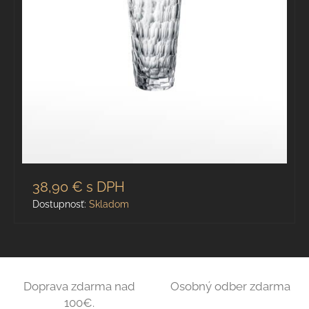
38,90 €
s DPH
Dostupnosť:
Skladom
Doprava zdarma nad
Osobný odber zdarma
100€.