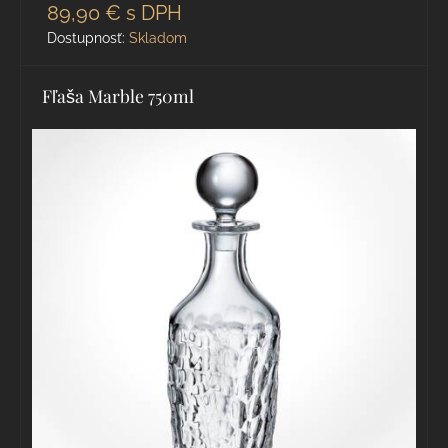
89,90 €
s DPH
Dostupnosť:
Skladom
Fľaša Marble 750ml