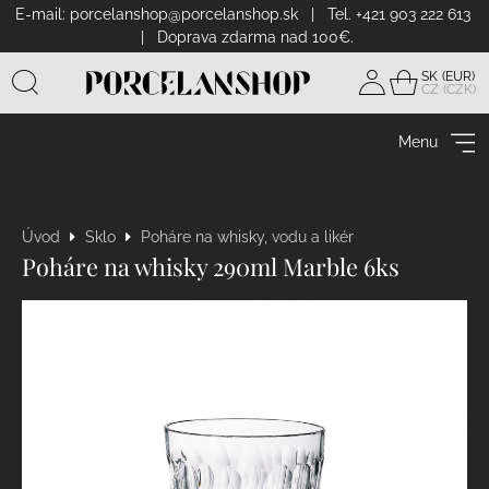
E-mail:
porcelanshop@porcelanshop.sk
| Tel. +421 903 222 613
| Doprava zdarma nad 100€.
SK
CZ
Prihlásiť
sa
Menu
Úvod
Sklo
Poháre na whisky, vodu a likér
Poháre na whisky 290ml Marble 6ks