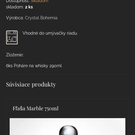
Dostupnosť:
Skladom
skladom:
2
ks
Výrobca:
Crystal Bohemia
Vhodné do umývačky riadu.
Zloženie:
6ks Poháre na whisky 290ml
Súvisiace produkty
Fľaša Marble 750ml