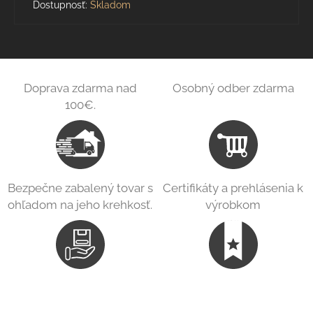
Dostupnosť:
Skladom
Doprava zdarma nad
Osobný odber zdarma
100€.
Bezpečne zabalený tovar s
Certifikáty a prehlásenia k
ohľadom na jeho krehkosť.
výrobkom