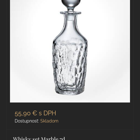
55,90 €
s DPH
Dostupnosť:
Skladom
Whisky set Marble 7d.