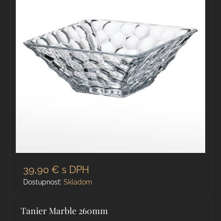
39,90 €
s DPH
Dostupnosť:
Skladom
Tanier Marble 260mm