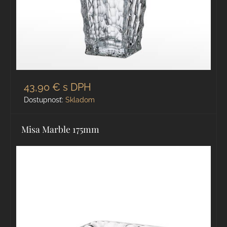
43,90 €
s DPH
Dostupnosť:
Skladom
Misa Marble 175mm