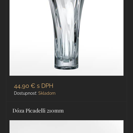
44,90 €
s DPH
Dostupnosť:
Skladom
Dóza Picadelli 210mm