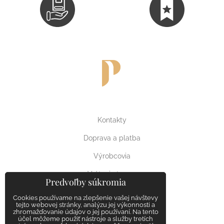
Kontakty
Doprava a platba
Výrobcovia
Vrátenie tovaru
Predvoľby súkromia
Reklamačný poriadok
Cookies používame na zlepšenie vašej návštevy
tejto webovej stránky, analýzu jej výkonnosti a
zhromažďovanie údajov o jej používaní. Na tento
účel môžeme použiť nástroje a služby tretích