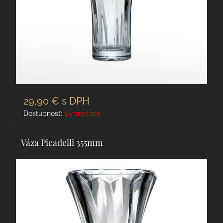
29,90 €
s DPH
Dostupnosť:
Vypredané
Váza Picadelli 355mm