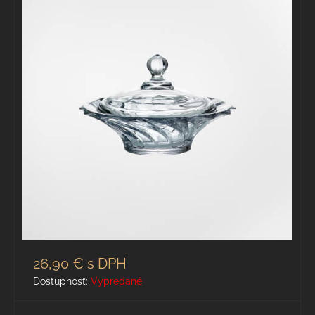
26,90 €
s DPH
Dostupnosť:
Vypredané