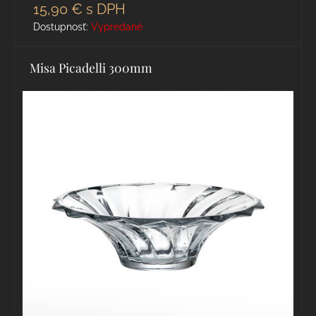
15,90 €
s DPH
Dostupnosť:
Vypredané
Misa Picadelli 300mm