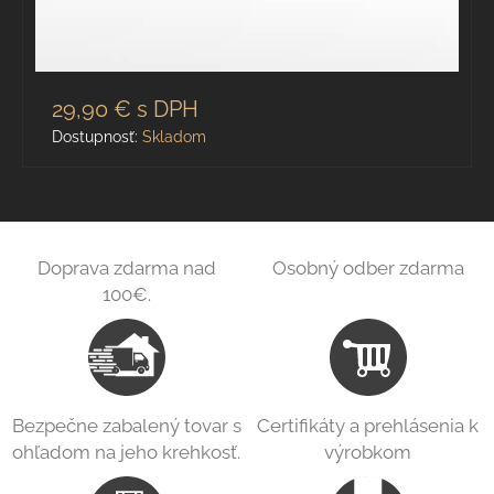
29,90 €
s DPH
Dostupnosť:
Skladom
Doprava zdarma nad
Osobný odber zdarma
100€.
Bezpečne zabalený tovar s
Certifikáty a prehlásenia k
ohľadom na jeho krehkosť.
výrobkom