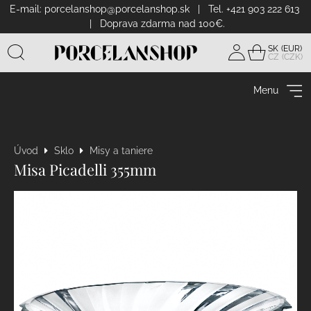
E-mail:
porcelanshop@porcelanshop.sk
| Tel. +421 903 222 613
| Doprava zdarma nad 100€.
SK
CZ
Prihlásiť
sa
Menu
Úvod
Sklo
Misy a taniere
Misa Picadelli 355mm