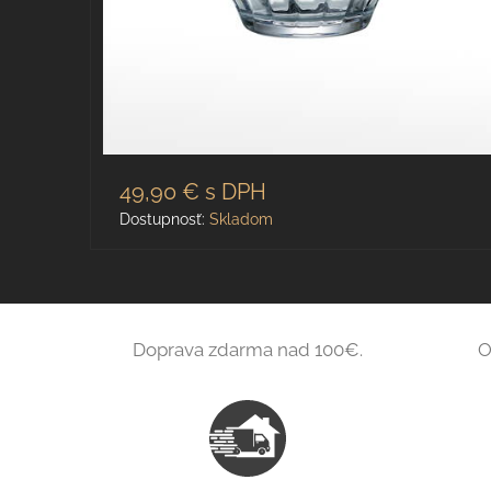
49,90 €
s DPH
Dostupnosť:
Skladom
Doprava zdarma nad 100€.
O