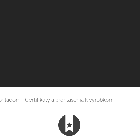
 ohľadom
Certifikáty a prehlásenia k výrobkom