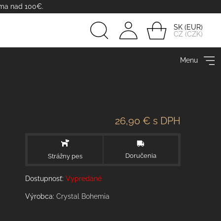
rma nad 100€.
SK
CZ
Prihlásiť
Menu
sa
26,90 €
s DPH
Doručenia
Strážny pes
Dostupnosť:
Vypredané
Výrobca:
Crystal Bohemia