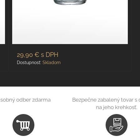
29,90 €
s DPH
Dostupnosť:
Skladom
sobný odber zdarma
Bezpečne zabalený tovar s
na jeho krehkosť.