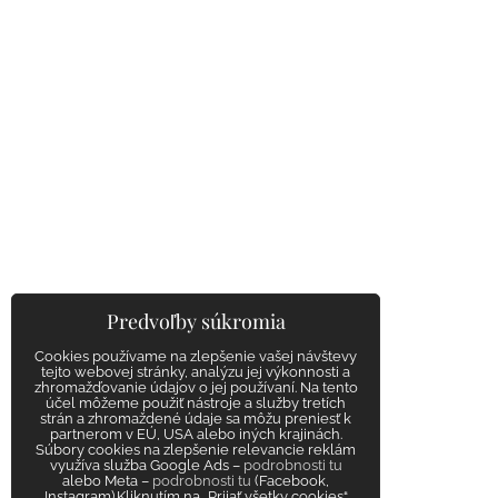
Predvoľby súkromia
Cookies používame na zlepšenie vašej návštevy
tejto webovej stránky, analýzu jej výkonnosti a
zhromažďovanie údajov o jej používaní. Na tento
účel môžeme použiť nástroje a služby tretích
strán a zhromaždené údaje sa môžu preniesť k
partnerom v EÚ, USA alebo iných krajinách.
Súbory cookies na zlepšenie relevancie reklám
využíva služba Google Ads –
podrobnosti tu
alebo Meta –
podrobnosti tu
(Facebook,
Instagram).Kliknutím na „Prijať všetky cookies“